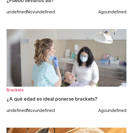
¿Puedo llevarlos así?
undefined
Nov
undefined
Ago
undefined
Brackets
¿A qué edad es ideal ponerse brackets?
undefined
Nov
undefined
Ago
undefined