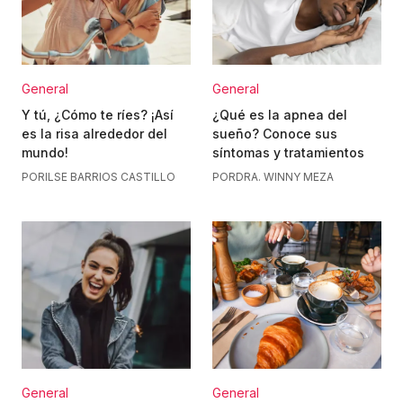
General
General
Y tú, ¿Cómo te ríes? ¡Así
¿Qué es la apnea del
es la risa alrededor del
sueño? Conoce sus
mundo!
síntomas y tratamientos
POR
ILSE BARRIOS CASTILLO
POR
DRA. WINNY MEZA
General
General