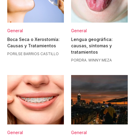
General
General
Boca Seca o Xerostomía:
Lengua geográfica:
Causas y Tratamientos
causas, síntomas y
tratamientos
POR
ILSE BARRIOS CASTILLO
POR
DRA. WINNY MEZA
General
General