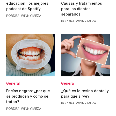
educación: los mejores
Causas y tratamientos
podcast de Spotify
para los dientes
separados
POR
DRA. WINNY MEZA
POR
DRA. WINNY MEZA
General
General
Encías negras: ¿por qué
¿Qué es la resina dental y
se producen y cómo se
para qué sirve?
tratan?
POR
DRA. WINNY MEZA
POR
DRA. WINNY MEZA