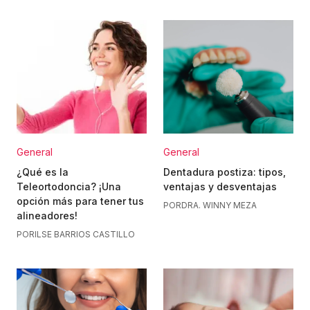
General
General
¿Qué es la
Dentadura postiza: tipos,
Teleortodoncia? ¡Una
ventajas y desventajas
opción más para tener tus
POR
DRA. WINNY MEZA
alineadores!
POR
ILSE BARRIOS CASTILLO