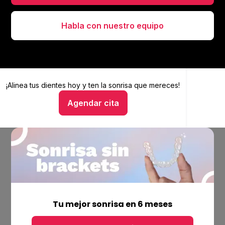
Habla con nuestro equipo
¡Alinea tus dientes hoy y
Alinea tus dientes hoy y ten la sonrisa que mereces
ten la sonrisa que mereces!
Agendar cita
Hablar con un asesor
Empresa
Ubicaciones
Tu mejor sonrisa en 6 meses
Bolsa de trabajo