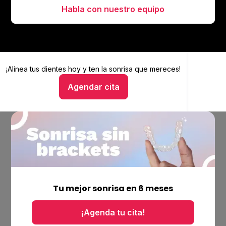
Habla con nuestro equipo
¡Alinea tus dientes hoy y
Alinea tus dientes hoy y ten la sonrisa que mereces
ten la sonrisa que mereces!
Agendar cita
Hablar con un asesor
Empresa
Ubicaciones
Tu mejor sonrisa en 6 meses
Bolsa de trabajo
Blog
¡Agenda tu cita!