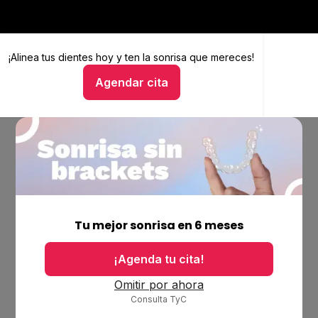
¡Alinea tus dientes hoy y
Alinea tus dientes hoy y ten la sonrisa que mereces
ten la sonrisa que mereces!
Agendar cita
Hablar con un asesor
Empresa
Ubicaciones
Tu mejor sonrisa en 6 meses
Bolsa de trabajo
Blog
¡Agenda tu cita!
Productos
Omitir por ahora
Consulta TyC
Alineadores invisibles