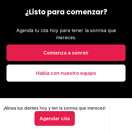
¿Listo para comenzar?
Agenda tu cita hoy para tener la sonrisa que
mereces.
Comienza a sonreír
Habla con nuestro equipo
¡Alinea tus dientes hoy y
Alinea tus dientes hoy y ten la sonrisa que mereces
ten la sonrisa que mereces!
Agendar cita
Hablar con un asesor