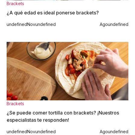
Brackets
¿A qué edad es ideal ponerse brackets?
undefined
Nov
undefined
Ago
undefined
Brackets
¿Se puede comer tortilla con brackets? ¡Nuestros
especialistas te responden!
undefined
Nov
undefined
Ago
undefined