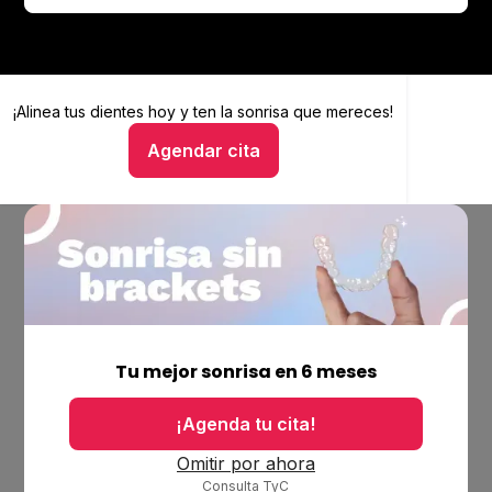
¡Alinea tus dientes hoy y
Alinea tus dientes hoy y ten la sonrisa que mereces
ten la sonrisa que mereces!
Agendar cita
Hablar con un asesor
Empresa
Ubicaciones
Tu mejor sonrisa en 6 meses
Bolsa de trabajo
Blog
¡Agenda tu cita!
Productos
Omitir por ahora
Consulta TyC
Alineadores invisibles