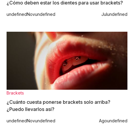
¿Cómo deben estar los dientes para usar brackets?
undefined
Nov
undefined
Jul
undefined
Brackets
¿Cuánto cuesta ponerse brackets solo arriba?
¿Puedo llevarlos así?
undefined
Nov
undefined
Ago
undefined