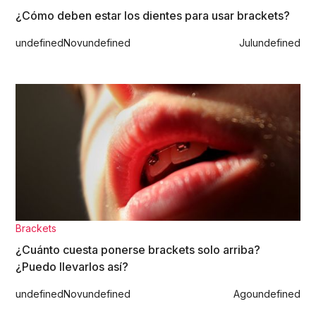
¿Cómo deben estar los dientes para usar brackets?
undefined
Nov
undefined
Jul
undefined
Brackets
¿Cuánto cuesta ponerse brackets solo arriba?
¿Puedo llevarlos así?
undefined
Nov
undefined
Ago
undefined