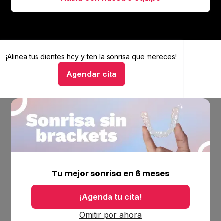
¡Alinea tus dientes hoy y
Alinea tus dientes hoy y ten la sonrisa que mereces
ten la sonrisa que mereces!
Agendar cita
Hablar con un asesor
Empresa
Ubicaciones
Tu mejor sonrisa en 6 meses
Bolsa de trabajo
Blog
¡Agenda tu cita!
Productos
Omitir por ahora