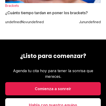
Brackets
¿Cuánto tiempo tardan en poner los brackets?
undefined
Nov
undefined
Jun
undefined
¿Listo para comenzar?
Agenda tu cita hoy para tener la sonrisa que
mereces.
Comienza a sonreír
Habla con nuestro equipo