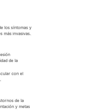
de los síntomas y
es más invasivas.
resión
idad de la
cular con el
s.
stornos de la
entación y metas