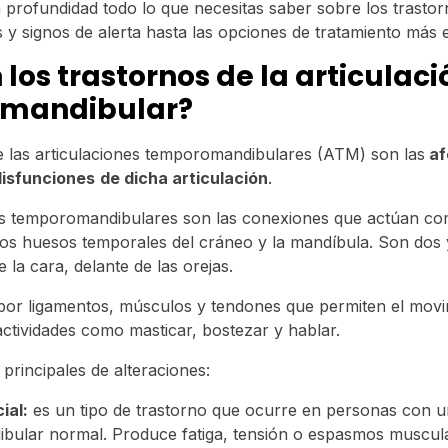
profundidad todo lo que necesitas saber sobre los trasto
 y signos de alerta hasta las opciones de tratamiento más e
los trastornos de la articulaci
mandibular?
e las articulaciones temporomandibulares (ATM) son las
af
disfunciones
de dicha articulación
.
nes temporomandibulares son las conexiones que actúan co
 los huesos temporales del cráneo y la mandíbula. Son dos
e la cara, delante de las orejas.
or ligamentos, músculos y tendones que permiten el movi
ctividades como masticar, bostezar y hablar.
s principales de alteraciones:
ial:
es un tipo de trastorno que ocurre en personas con un
ular normal. Produce fatiga, tensión o espasmos muscula