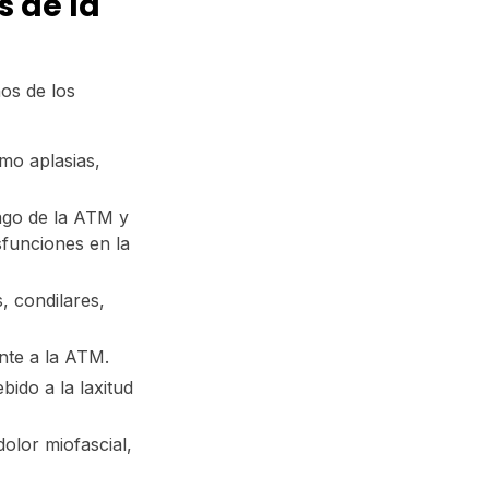
s de la
os de los
mo aplasias,
lago de la ATM y
sfunciones en la
, condilares,
nte a la ATM.
bido a la laxitud
lor miofascial,