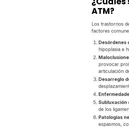
¿Cuáles 
ATM?
Los trastornos d
factores comunes
Desórdenes c
hipoplasia e h
Maloclusione
provocar prob
articulación d
Desarreglo d
desplazamient
Enfermedades
Subluxación 
de los ligamen
Patologías n
espasmos, con