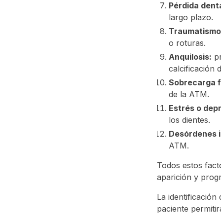
Pérdida denta
largo plazo.
Traumatismo
o roturas.
Anquilosis:
pr
calcificación
Sobrecarga f
de la ATM.
Estrés o dep
los dientes.
Desórdenes i
ATM.
Todos estos facto
aparición y prog
La identificación
paciente permitir