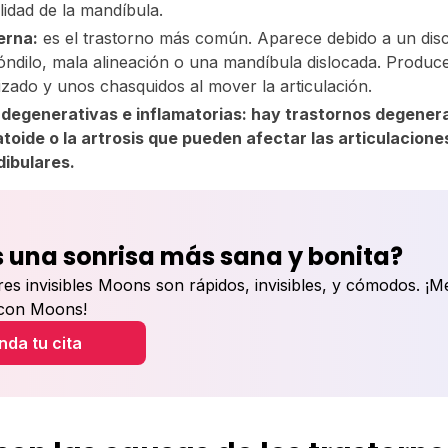
lidad de la mandíbula.
erna:
es el trastorno más común. Aparece debido a un dis
cóndilo, mala alineación o una mandíbula dislocada. Produc
lizado y unos chasquidos al mover la articulación.
 degenerativas e inflamatorias: hay trastornos degener
atoide o la artrosis que pueden afectar las articulacione
ibulares.
 una sonrisa más sana y bonita?
res invisibles Moons son rápidos, invisibles, y cómodos. ¡M
 con Moons!
da tu cita