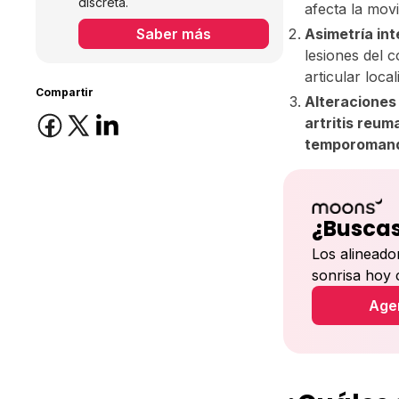
discreta.
afecta la movi
Saber más
Asimetría int
lesiones del 
articular loca
Compartir
Alteraciones
artritis reum
temporomand
¿Buscas
Los alineado
sonrisa hoy
Agen