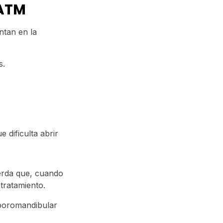
 ATM
ntan en la
s.
 dificulta abrir
uerda que, cuando
tratamiento.
mporomandibular