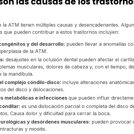
son las causas de los trastorno
e la ATM tienen
múltiples causas y desencadenantes. Algun
 que pueden contribuir a estos trastornos incluyen:
ongénitos y del desarrollo:
pueden llevar a anomalías co
iperplasia de la ATM.
s:
desajustes en la oclusión dental pueden afectar el cartí
lemas musculares, dolores de cabeza y, con el tiempo, di
e la mandíbula.
el complejo cóndilo-disco:
incluye alteraciones anatómicas
os del disco y dislocaciones.
 metabólicas e infecciones
que pueden influir directame
condilar:
es una dislocación parcial o completa del disco de
tos. Causa dolor y dificultad para cerrar la boca.
eurológicas y desórdenes musculares:
pueden provocar do
tracturas y miositis.