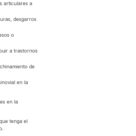
 articulares a
turas, desgarros
esos o
uir a trastornos
echinamiento de
inovial en la
es en la
que tenga el
vo.