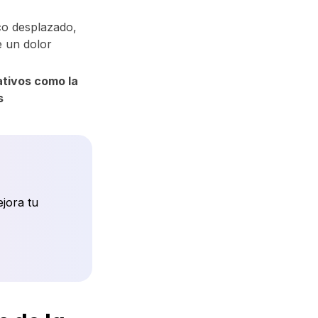
co desplazado,
e un dolor
ativos como la
s
ejora tu