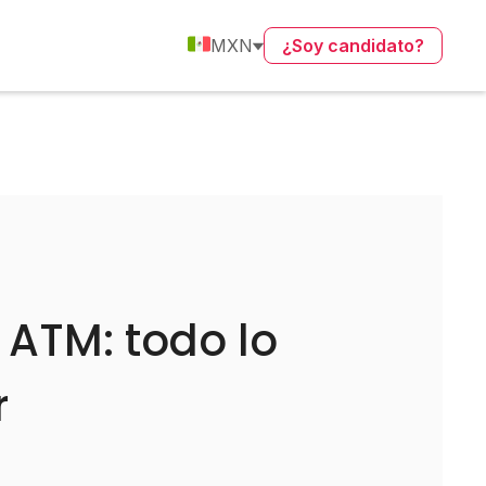
MXN
¿Soy candidato?
 ATM: todo lo
r