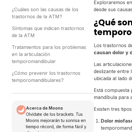
Exploraremos en 
¿Cuáles son las causas de los
desde sus causas
trastornos de la ATM?
¿Qué son 
Síntomas que indican trastornos
temporo
de la ATM
Los trastornos d
Tratamientos para los problemas
causan dolor y 
en la articulación
temporomandibular
Las articulacio
deslizante entre
¿Cómo prevenir los trastornos
ubicada al lado d
temporomandibulares?
Está compuesta p
mandíbula para a
Acerca de Moons
Existen tres tipo
Olvídate de los brackets. Tus
Moons mejorarán tu sonrisa en
Dolor miofasc
tiempo récord, de forma fácil y
temporomandib