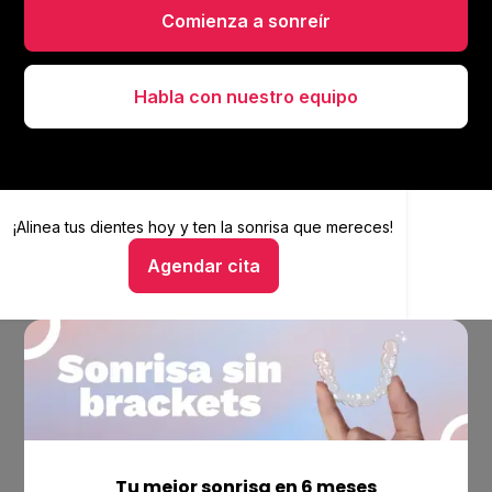
Comienza a sonreír
Habla con nuestro equipo
¡Alinea tus dientes hoy y
Alinea tus dientes hoy y ten la sonrisa que mereces
ten la sonrisa que mereces!
Agendar cita
Hablar con un asesor
Empresa
Ubicaciones
Tu mejor sonrisa en 6 meses