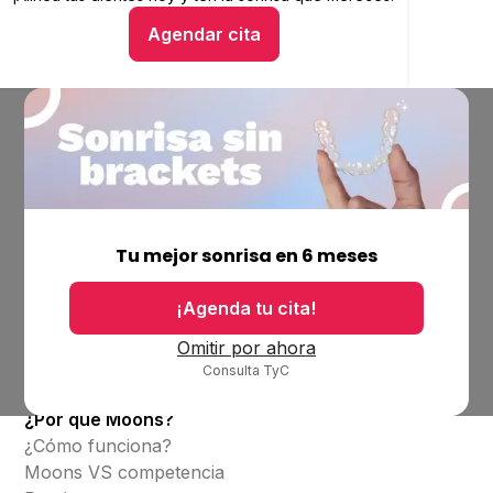
Agendar cita
Hablar con un asesor
Empresa
Ubicaciones
Tu mejor sonrisa en 6 meses
Bolsa de trabajo
Blog
¡Agenda tu cita!
Productos
Omitir por ahora
Consulta TyC
Alineadores invisibles
¿Por qué Moons?
¿Cómo funciona?
Moons VS competencia