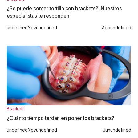
¿Se puede comer tortilla con brackets? ¡Nuestros
especialistas te responden!
undefined
Nov
undefined
Ago
undefined
Brackets
¿Cuánto tiempo tardan en poner los brackets?
undefined
Nov
undefined
Jun
undefined