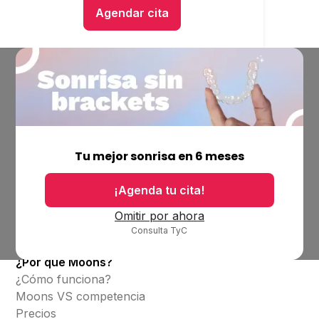
Agendar cita
Hablar con un asesor
Empresa
Ubicaciones
Tu mejor sonrisa en 6 meses
Bolsa de trabajo
Blog
¡Agenda tu cita!
Productos
Omitir por ahora
Consulta TyC
Alineadores invisibles
¿Por qué Moons?
¿Cómo funciona?
Moons VS competencia
Precios