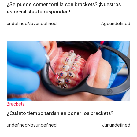
¿Se puede comer tortilla con brackets? ¡Nuestros
especialistas te responden!
undefined
Nov
undefined
Ago
undefined
Brackets
¿Cuánto tiempo tardan en poner los brackets?
undefined
Nov
undefined
Jun
undefined