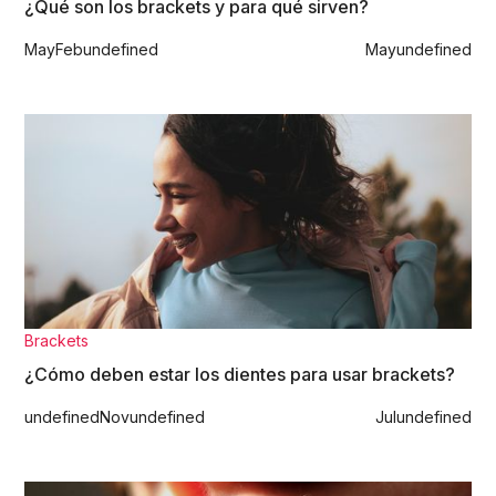
¿Qué son los brackets y para qué sirven?
May
Feb
undefined
May
undefined
Brackets
¿Cómo deben estar los dientes para usar brackets?
undefined
Nov
undefined
Jul
undefined