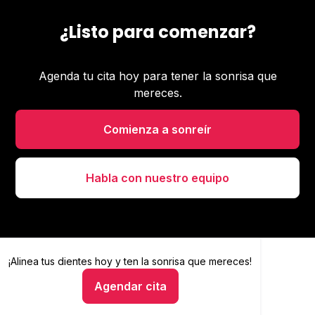
¿Listo para comenzar?
Agenda tu cita hoy para tener la sonrisa que
mereces.
Comienza a sonreír
Habla con nuestro equipo
¡Alinea tus dientes hoy y
Alinea tus dientes hoy y ten la sonrisa que mereces
ten la sonrisa que mereces!
Agendar cita
Hablar con un asesor