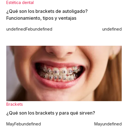
Estética dental
¿Qué son los brackets de autoligado?
Funcionamiento, tipos y ventajas
undefined
Feb
undefined
undefined
Brackets
¿Qué son los brackets y para qué sirven?
May
Feb
undefined
May
undefined