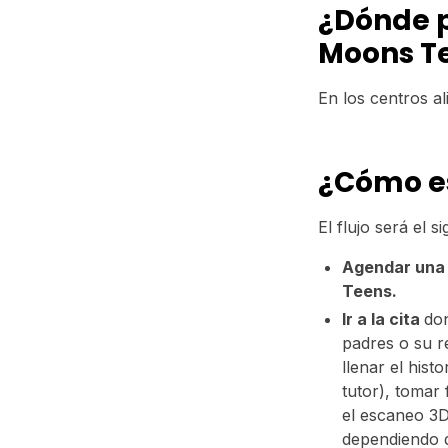
¿Dónde p
Moons T
En los centros a
¿Cómo es
El flujo será el si
Agendar una 
Teens.
Ir a la cita
don
padres o su r
llenar el hist
tutor), tomar 
el escaneo 3D
dependiendo d