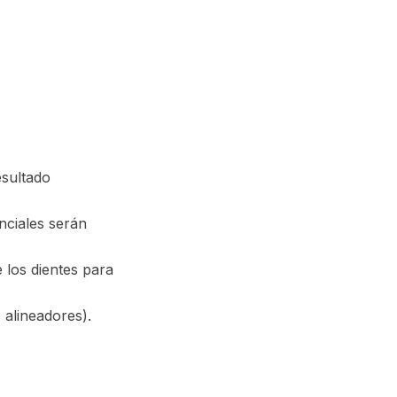
esultado
enciales serán
 los dientes para
 alineadores).