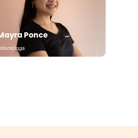
Mayra Ponce
Odontóloga