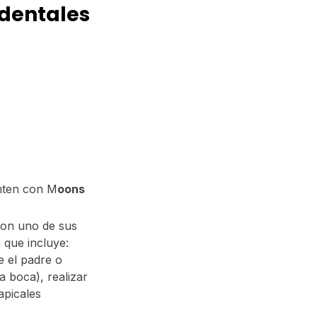
 dentales
nten con M
oons
 con uno de sus
 que incluye:
ce el padre o
a boca), realizar
apicales