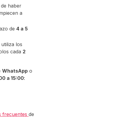
 de haber
empiecen a
lazo de
4 a 5
utiliza los
olos cada
2
e
WhatsApp
o
00 a 15:00
:
s frecuentes
de