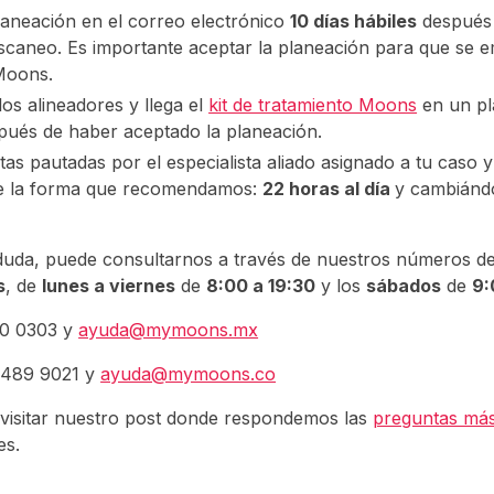
planeación en el correo electrónico
10 días hábiles
después
escaneo. Es importante aceptar la planeación para que se 
Moons.
os alineadores y llega el
kit de tratamiento Moons
en un p
ués de haber aceptado la planeación.
tas pautadas por el especialista aliado asignado a tu caso y 
de la forma que recomendamos:
22 horas al día
y cambiánd
 duda, puede consultarnos a través de nuestros números d
s
, de
lunes a viernes
de
8:00 a 19:30
y los
sábados
de
9:
00 0303 y
ayuda@mymoons.mx
 489 9021 y
ayuda@mymoons.co
visitar nuestro post donde respondemos las
preguntas má
es.