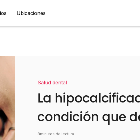
ios
Ubicaciones
Salud dental
La hipocalcifica
condición que 
8
minutos de lectura