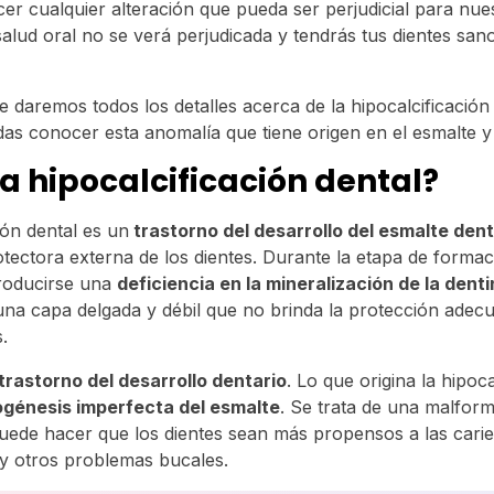
er cualquier alteración que pueda ser perjudicial para nues
salud oral no se verá perjudicada y tendrás tus dientes sa
e daremos todos los detalles acerca de la hipocalcificación
s conocer esta anomalía que tiene origen en el esmalte y
la hipocalcificación dental?
ión dental es un
trastorno del desarrollo del esmalte dent
otectora externa de los dientes. Durante la etapa de formac
producirse una
deficiencia en la mineralización de la dent
na capa delgada y débil que no brinda la protección adec
s.
trastorno del desarrollo dentario
. Lo que origina la hipoca
génesis imperfecta del esmalte
. Se trata de una malfor
uede hacer que los dientes sean más propensos a las caries
y otros problemas bucales.