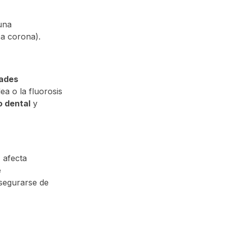
una
ca corona).
ades
ea o la fluorosis
o dental
y
, afecta
e
segurarse de