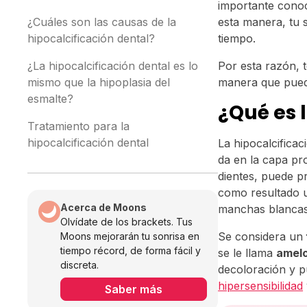
importante conoc
¿Cuáles son las causas de la
esta manera, tu 
hipocalcificación dental?
tiempo.
¿La hipocalcificación dental es lo
Por esta razón, t
mismo que la hipoplasia del
manera que pueda
esmalte?
¿Qué es 
Tratamiento para la
hipocalcificación dental
La hipocalcificac
da en la capa pr
dientes, puede 
como resultado u
Acerca de Moons
manchas blanca
Olvídate de los brackets. Tus
Se considera un
Moons mejorarán tu sonrisa en
tiempo récord, de forma fácil y
se le llama
amelo
discreta.
decoloración y p
hipersensibilidad
Saber más