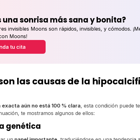
 una sonrisa más sana y bonita?
res invisibles Moons son rápidos, invisibles, y cómodos. ¡M
 con Moons!
da tu cita
son las causas de la hipocalcif
a exacta aún no está 100 % clara
, esta condición puede te
inuación, te mostramos algunos de ellos:
ia genética
ar un
papel importante
, traduciéndose en una tendencia a