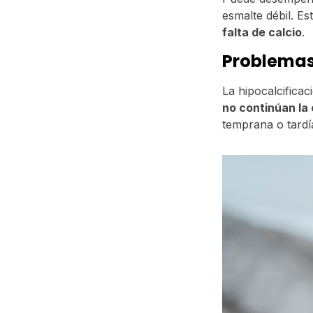
esmalte débil. E
falta de calcio
.
Problemas
La hipocalcifica
no continúan la
temprana o tardí