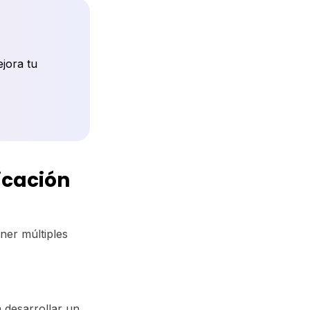
ejora tu
icación
ner múltiples
 desarrollar un