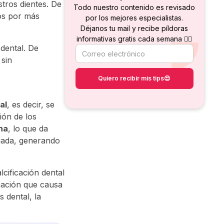
tros dientes. De
Todo nuestro contenido es revisado
nos por más
por los mejores especialistas.
Déjanos tu mail y recibe píldoras
informativas gratis cada semana 👇🏻
 dental. De
 sin
al
, es decir, se
ión de los
ina
, lo que da
uada, generando
lcificación dental
mación que causa
 dental, la