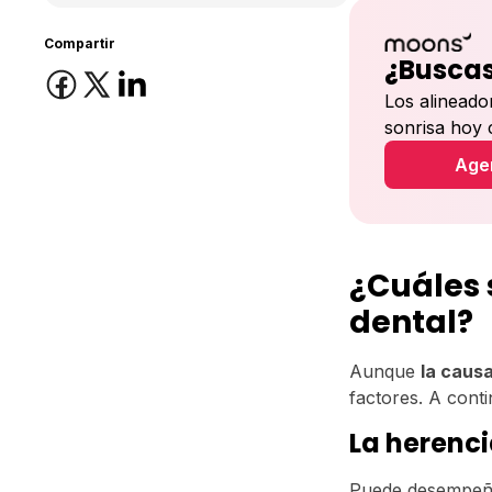
Compartir
¿Buscas
Los alineado
sonrisa hoy
Agen
¿Cuáles 
dental?
Aunque
la caus
factores. A cont
La herenc
Puede desempeñ