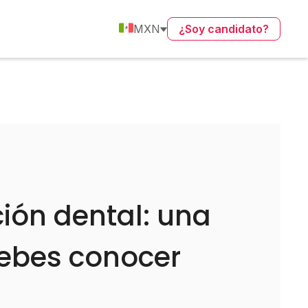
MXN
¿Soy candidato?
ción dental: una
debes conocer