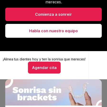
mereces.
Comienza a sonreír
Habla con nuestro equipo
¡Alinea tus dientes hoy y
Alinea tus dientes hoy y ten la sonrisa que mereces
ten la sonrisa que mereces!
Agendar cita
Hablar con un asesor