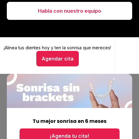
Habla con nuestro equipo
¡Alinea tus dientes hoy y
Alinea tus dientes hoy y ten la sonrisa que mereces
ten la sonrisa que mereces!
Agendar cita
Hablar con un asesor
Empresa
Ubicaciones
Tu mejor sonrisa en 6 meses
Bolsa de trabajo
Blog
¡Agenda tu cita!