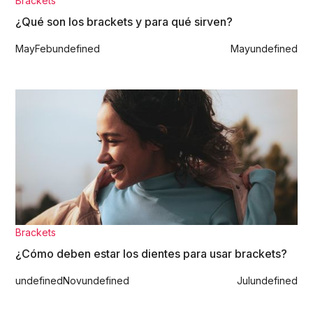
Brackets
¿Qué son los brackets y para qué sirven?
May
Feb
undefined
May
undefined
Brackets
¿Cómo deben estar los dientes para usar brackets?
undefined
Nov
undefined
Jul
undefined