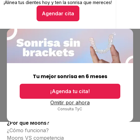
¡Alinea tus dientes hoy y
Alinea tus dientes hoy y ten la sonrisa que mereces
ten la sonrisa que mereces!
Agendar cita
Hablar con un asesor
Empresa
Ubicaciones
Tu mejor sonrisa en 6 meses
Bolsa de trabajo
Blog
¡Agenda tu cita!
Productos
Omitir por ahora
Consulta TyC
Alineadores invisibles
¿Por qué Moons?
¿Cómo funciona?
Moons VS competencia