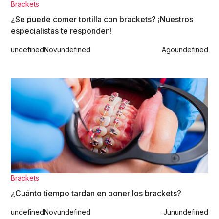
Brackets
¿Se puede comer tortilla con brackets? ¡Nuestros
especialistas te responden!
undefined
Nov
undefined
Ago
undefined
Brackets
¿Cuánto tiempo tardan en poner los brackets?
undefined
Nov
undefined
Jun
undefined