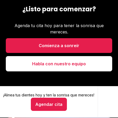
¿Listo para comenzar?
Agenda tu cita hoy para tener la sonrisa que
mereces.
Comienza a sonreír
Habla con nuestro equipo
¡Alinea tus dientes hoy y
Alinea tus dientes hoy y ten la sonrisa que mereces
ten la sonrisa que mereces!
Agendar cita
Hablar con un asesor