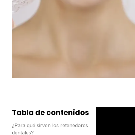
Tabla de contenidos
¿Para qué sirven los retenedores
dentales?