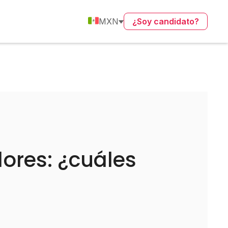
MXN
¿Soy candidato?
dores: ¿cuáles