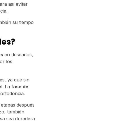
ra así evitar
cia.
ambién su tiempo
les?
es
no deseados,
or los
es, ya que sin
l. La
fase de
 ortodoncia.
s etapas después
azo, también
isa sea duradera