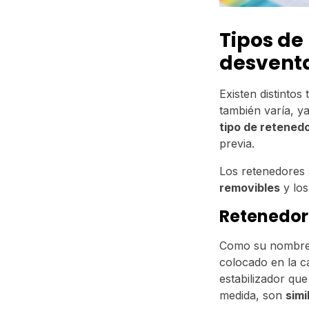
Tipos de
desvent
Existen distintos
también varía, y
tipo de retened
previa.
Los retenedores 
removibles
y lo
Retenedore
Como su nombre 
colocado en la ca
estabilizador qu
medida, son
simi