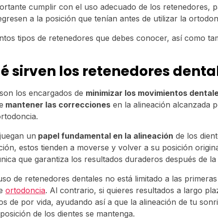
ortante cumplir con el uso adecuado de los retenedores, pa
egresen a la posición que tenían antes de utilizar la ortodon
tintos tipos de retenedores que debes conocer, así como t
é sirven los retenedores denta
 son los encargados de
minimizar los movimientos dental
e
mantener las correcciones
en la alineación alcanzada p
ortodoncia.
 juegan un
papel fundamental en la alineación
de los dient
ión, estos tienden a moverse y volver a su posición origina
única que garantiza los resultados duraderos después de la
uso de retenedores dentales no está limitado a las primera
de
ortodoncia
. Al contrario, si quieres resultados a largo pl
s de por vida, ayudando así a que la alineación de tu sonr
 posición de los dientes se mantenga.