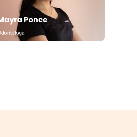
Mayra Ponce
Odontóloga