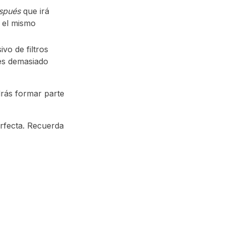
espués
que irá
r el mismo
vo de filtros
 es demasiado
drás formar parte
rfecta. Recuerda