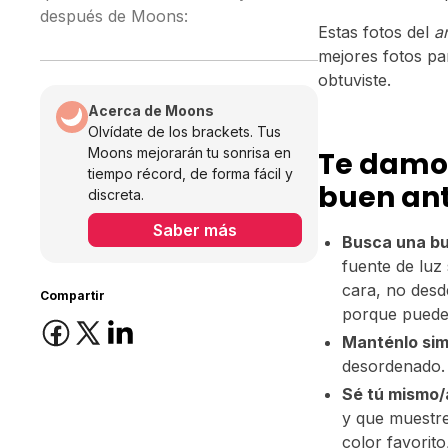
después de Moons:
Estas fotos del
a
mejores fotos pa
obtuviste.
Acerca de Moons
Olvídate de los brackets. Tus
Moons mejorarán tu sonrisa en
Te damos
tiempo récord, de forma fácil y
buen ant
discreta.
Saber más
Busca una bu
fuente de luz 
cara, no desde
Compartir
porque puede 
Manténlo sim
desordenado.
Sé tú mismo/
y que muestre
color favorito