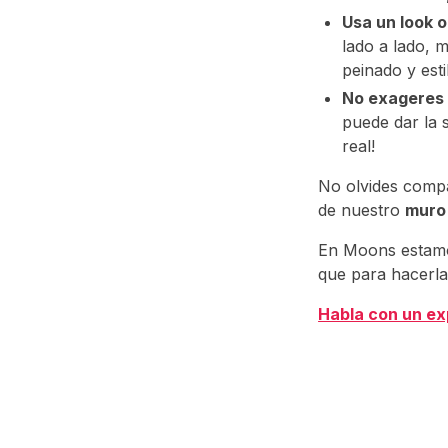
Usa un look o 
lado a lado, 
peinado y est
No exageres c
puede dar la 
real!
No olvides compa
de nuestro
muro
En Moons estamos
que para hacerla
Habla con un e