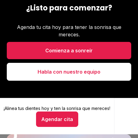
¿Listo para comenzar?
Agenda tu cita hoy para tener la sonrisa que
mereces.
Comienza a sonreír
Habla con nuestro equipo
¡Alinea tus dientes hoy y
Alinea tus dientes hoy y ten la sonrisa que mereces
ten la sonrisa que mereces!
Agendar cita
Hablar con un asesor