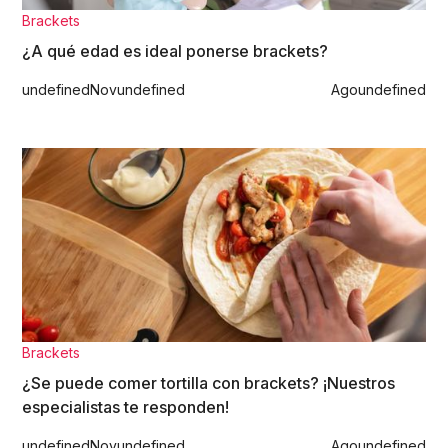
Brackets
¿A qué edad es ideal ponerse brackets?
undefined
Nov
undefined
Ago
undefined
Brackets
¿Se puede comer tortilla con brackets? ¡Nuestros
especialistas te responden!
undefined
Nov
undefined
Ago
undefined