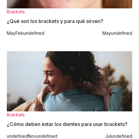
Brackets
¿Qué son los brackets y para qué sirven?
May
Feb
undefined
May
undefined
Brackets
¿Cómo deben estar los dientes para usar brackets?
undefined
Nov
undefined
Jul
undefined