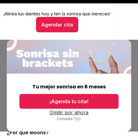
¡Alinea tus dientes hoy y
Alinea tus dientes hoy y ten la sonrisa que mereces
ten la sonrisa que mereces!
Agendar cita
Hablar con un asesor
Empresa
Ubicaciones
Tu mejor sonrisa en 6 meses
Bolsa de trabajo
Blog
¡Agenda tu cita!
Productos
Omitir por ahora
Consulta TyC
Alineadores invisibles
¿Por qué Moons?