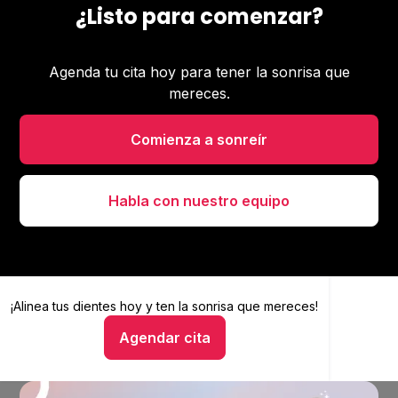
¿Listo para comenzar?
Agenda tu cita hoy para tener la sonrisa que
mereces.
Comienza a sonreír
Habla con nuestro equipo
¡Alinea tus dientes hoy y
Alinea tus dientes hoy y ten la sonrisa que mereces
ten la sonrisa que mereces!
Agendar cita
Hablar con un asesor