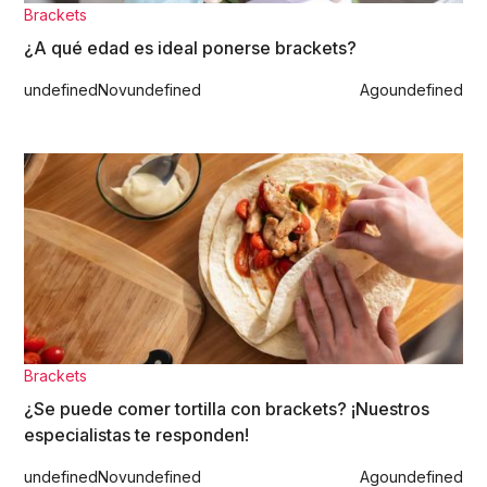
Brackets
¿A qué edad es ideal ponerse brackets?
undefined
Nov
undefined
Ago
undefined
Brackets
¿Se puede comer tortilla con brackets? ¡Nuestros
especialistas te responden!
undefined
Nov
undefined
Ago
undefined